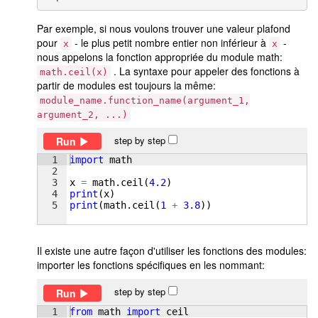
Par exemple, si nous voulons trouver une valeur plafond
pour
- le plus petit nombre entier non inférieur à
-
x
x
nous appelons la fonction appropriée du module math:
. La syntaxe pour appeler des fonctions à
math.ceil(x)
partir de modules est toujours la même:
module_name.function_name(argument_1,
argument_2, ...)
step by step
Run
1
import
math
2
3
x
=
math
.
ceil
(
4.2
)
4
print
(
x
)
5
print
(
math
.
ceil
(
1
+
3.8
))
Il existe une autre façon d'utiliser les fonctions des modules:
importer les fonctions spécifiques en les nommant:
step by step
Run
1
from
math
import
ceil