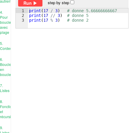
autrement
step by step
Run
1
print
(
17
/
3
)
# donne 5.66666666667
4.
2
print
(
17
//
3
)
# donne 5
Pour
3
print
(
17
%
3
)
# donne 2
boucle
avec
plage
5.
Cordes
6.
Boucle
en
boucle
7.
Listes
8.
Fonctions
et
récursivité
9.
Listes