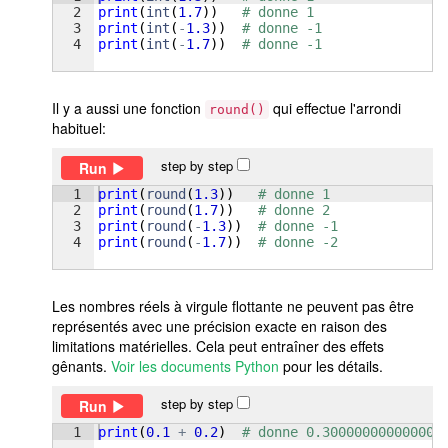
2
print
(
int
(
1.7
))
# donne 1
3
print
(
int
(
-
1.3
))
# donne -1
4
print
(
int
(
-
1.7
))
# donne -1
Il y a aussi une fonction
qui effectue l'arrondi
round()
habituel:
step by step
Run
1
print
(
round
(
1.3
))
# donne 1
2
print
(
round
(
1.7
))
# donne 2
3
print
(
round
(
-
1.3
))
# donne -1
4
print
(
round
(
-
1.7
))
# donne -2
Les nombres réels à virgule flottante ne peuvent pas être
représentés avec une précision exacte en raison des
limitations matérielles. Cela peut entraîner des effets
gênants.
Voir les documents Python
pour les détails.
step by step
Run
1
print
(
0.1
+
0.2
)
# donne 0.300000000000000