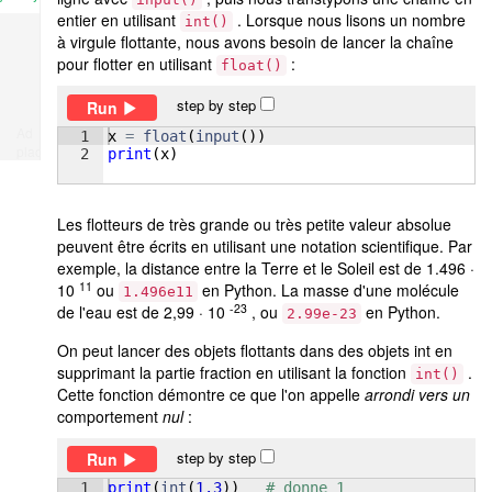
entier en utilisant
. Lorsque nous lisons un nombre
int()
à virgule flottante, nous avons besoin de lancer la chaîne
pour flotter en utilisant
:
float()
step by step
Run
Ad
1
x
=
float
(
input
(
))
place
2
print
(
x
)
Les flotteurs de très grande ou très petite valeur absolue
peuvent être écrits en utilisant une notation scientifique. Par
exemple, la distance entre la Terre et le Soleil est de 1.496 ·
11
10
ou
en Python. La masse d'une molécule
1.496e11
-23
de l'eau est de 2,99 · 10
, ou
en Python.
2.99e-23
On peut lancer des objets flottants dans des objets int en
supprimant la partie fraction en utilisant la fonction
.
int()
Cette fonction démontre ce que l'on appelle
arrondi vers un
comportement
nul
:
step by step
Run
1
print
(
int
(
1.3
))
# donne 1