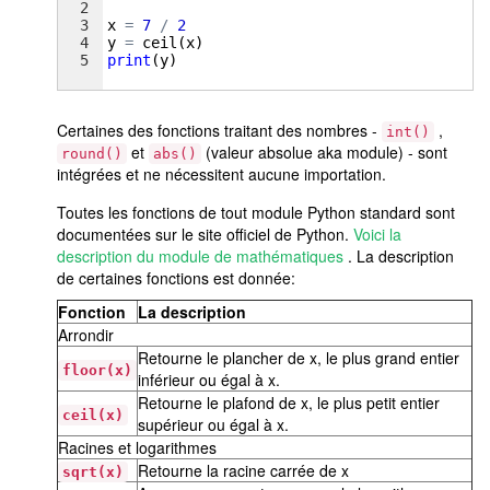
2
3
x
=
7
/
2
4
y
=
ceil
(
x
)
5
print
(
y
)
Certaines des fonctions traitant des nombres -
,
int()
et
(valeur absolue aka module) - sont
round()
abs()
intégrées et ne nécessitent aucune importation.
Toutes les fonctions de tout module Python standard sont
documentées sur le site officiel de Python.
Voici la
description du module de mathématiques
. La description
de certaines fonctions est donnée:
Fonction
La description
Arrondir
Retourne le plancher de x, le plus grand entier
floor(x)
inférieur ou égal à x.
Retourne le plafond de x, le plus petit entier
ceil(x)
supérieur ou égal à x.
Racines et logarithmes
Retourne la racine carrée de x
sqrt(x)