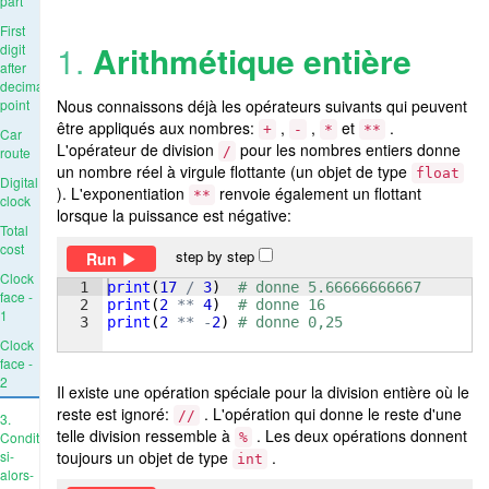
part
First
1.
Arithmétique entière
digit
after
decimal
point
Nous connaissons déjà les opérateurs suivants qui peuvent
être appliqués aux nombres:
,
,
et
.
+
-
*
**
Car
L'opérateur de division
pour les nombres entiers donne
route
/
un nombre réel à virgule flottante (un objet de type
float
Digital
). L'exponentiation
renvoie également un flottant
**
clock
lorsque la puissance est négative:
Total
cost
step by step
Run
Clock
1
print
(
17
/
3
)
# donne 5.66666666667
face -
2
print
(
2
**
4
)
# donne 16
1
3
print
(
2
**
-
2
)
# donne 0,25
Clock
face -
2
Il existe une opération spéciale pour la division entière où le
reste est ignoré:
. L'opération qui donne le reste d'une
//
3.
telle division ressemble à
. Les deux opérations donnent
Conditions:
%
toujours un objet de type
.
si-
int
alors-