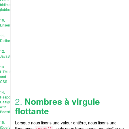
bidimensionnelles
(tableaux)
10.
Ensembles
11.
Dictionnaires
12.
JavaScript
13.
HTML5
and
CSS
14.
Responsive
2.
Nombres à virgule
Design
with
flottante
Bootstrap
15.
Lorsque nous lisons une valeur entière, nous lisons une
jQuery
ligne avec
, puis nous transtypons une chaîne en
input()