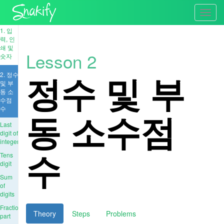
Toggl
navig
1. 입
력, 인
쇄 및
Lesson 2
숫자
정수 및 부
2. 정수
및 부
동 소
수점
수
동 소수점
Last
digit of
integer
수
Tens
digit
Sum
of
digits
Fractional
Theory
Steps
Problems
part