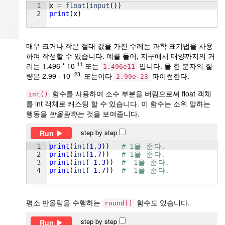
1
x
=
float
(
input
(
))
2
print
(
x
)
Ad
place
매우 크거나 작은 절대 값을 가진 수레는 과학 표기법을 사용
하여 작성할 수 있습니다. 예를 들어, 지구에서 태양까지의 거
11
리는 1.496 * 10
또는
입니다. 물 한 분자의 질
1.496e11
-23,
량은 2.99 · 10
또는이다
파이썬한다.
2.99e-23
함수를 사용하여 소수 부분을 버림으로써 float 객체
int()
를 int 객체로 캐스팅 할 수 있습니다. 이 함수는 소위 말하는
행동을
반올림하는
것을 보여줍니다.
step by step
Run
1
print
(
int
(
1.3
))
# 1
을
준
다
.
2
print
(
int
(
1.7
))
# 1
을
준
다
.
3
print
(
int
(
-
1.3
))
# -1
을
준
다
.
4
print
(
int
(
-
1.7
))
# -1
을
준
다
.
평소 반올림을 수행하는
함수도 있습니다.
round()
step by step
Run