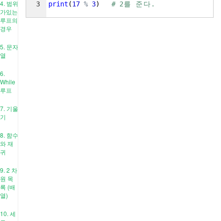
4. 범위
3
print
(
17
%
3
)
# 2
를
준
다
.
가있는
루프의
경우
5. 문자
열
6.
While
루프
7. 기울
기
8. 함수
와 재
귀
9. 2 차
원 목
록 (배
열)
10. 세