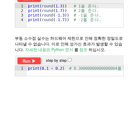
1
print
(
round
(
1.3
))
# 1
을
준
다
.
2
print
(
round
(
1.7
))
# 2
를
준
다
.
3
print
(
round
(
-
1.3
))
# -1
을
준
다
.
4
print
(
round
(
-
1.7
))
# -2
를
준
다
.
부동 소수점 실수는 하드웨어 제한으로 인해 정확한 정밀도로
나타낼 수 없습니다. 이로 인해 성가신 효과가 발생할 수 있습
니다.
자세한 내용은 Python 문서
를
참조
하십시오.
step by step
Run
1
print
(
0.1
+
0.2
)
# 0.30000000000000004
를