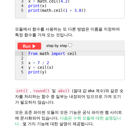
3
x
=
math
.
ceil
(
4.2
)
4
print
(
x
)
5
print
(
math
.
ceil
(
1
+
3.8
))
모듈에서 함수를 사용하는 또 다른 방법은 이름을 지정하여
특정 함수를 가져 오는 것입니다.
step by step
Run
1
from
math
import
ceil
2
3
x
=
7
/
2
4
y
=
ceil
(
x
)
5
print
(
y
)
,
및
(절대 값 aka 계수)와 같은 숫
int()
round()
abs()
자를 처리하는 함수 중 일부는 내장되어 있으므로 가져 오기
가 필요하지 않습니다.
모든 표준 파이썬 모듈의 모든 기능은 공식 파이썬 웹 사이트
에 문서화되어 있습니다.
다음은 수학 모듈에 대한 설명입니
다
. 몇 가지 기능에 대한 설명이 제공됩니다.