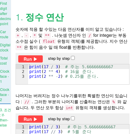
First
digit
1.
정수 연산
after
decimal
point
숫자에 적용 할 수있는 다음 연산자를 이미 알고 있습니다 :
Car
,
,
및
. 나눗셈 연산자 인
for integer는 부동
+
-
*
**
/
route
소수점 실수 (
유형의 객체)를 제공합니다. 지수 연산
float
Digital
은 힘이 음수 일 때 float를 반환합니다.
**
clock
Total
step by step
Run
cost
1
print
(
17
/
3
)
# 
주
는
 5.66666666667
Clock
2
print
(
2
**
4
)
# 16
을
준
다
.
face -
3
print
(
2
**
-
2
)
# 0.25
를
준
다
.
1
Clock
face -
나머지는 버려지는 정수 나누기를위한 특별한 연산이 있습니
2
다 :
. 그러한 부분의 나머지를 산출하는 연산은
와 같
//
%
습니다. 두 연산 모두 항상
유형의 객체를 생성합니다.
int
3. 조건
: if-
step by step
Run
then-
else
1
print
(
17
/
3
)
# 
주
는
 5.66666666667
2
print
(
17
//
3
)
# 5
를
준
다