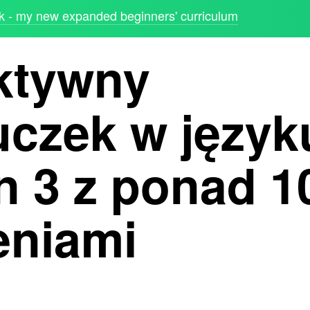
 - my new expanded beginners' curriculum
aktywny
czek w język
n 3 z ponad 1
eniami