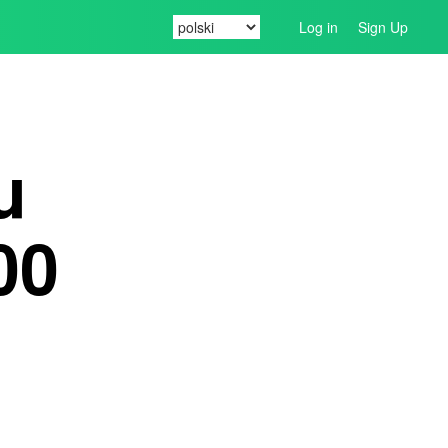
Log in
Sign Up
u
00