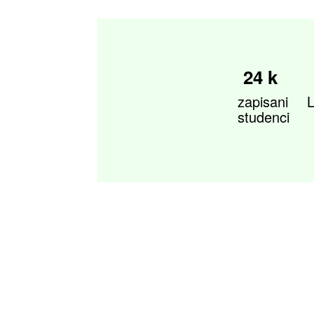
24 k
zapisani
L
studenci