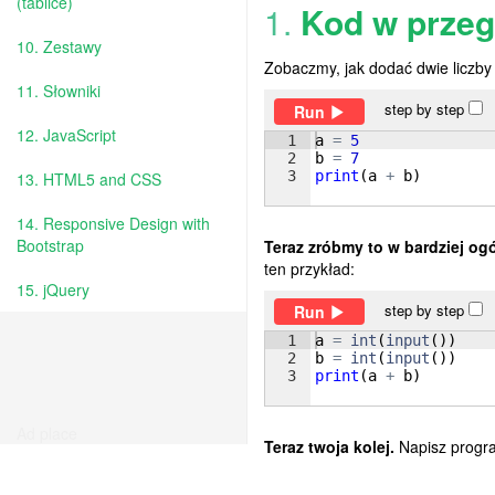
(tablice)
1.
Kod w przeg
10. Zestawy
Zobaczmy, jak dodać dwie liczby
11. Słowniki
step by step
Run
12. JavaScript
1
a
=
5
2
b
=
7
3
print
(
a
+
b
)
13. HTML5 and CSS
14. Responsive Design with
Bootstrap
Teraz zróbmy to w bardziej og
ten przykład:
15. jQuery
step by step
Run
1
a
=
int
(
input
(
))
2
b
=
int
(
input
(
))
3
print
(
a
+
b
)
Ad place
Teraz twoja kolej.
Napisz progra