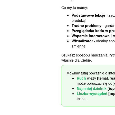
Co my tu mamy:
Podstawowe lekcje
- zac
produkcji
Trudne problemy
- garść 
Przeglądarka kodu w prz
Wsparcie internetowe i 
Wizualizator
- idealny sp
zmienne
Szukasz sposobu nauczania Pyth
właśnie dla Ciebie.
Mówimy tutaj poważnie o inte
Ruch
wieży
[temat: wa
może poruszać się od 
Najmniej dzielnik
[top
Liczba wystąpień
[top
tekstu.