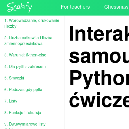
For teachers
Chessnawk
1. Wprowadzanie, drukowanie
Inter
i liczby
2. Liczba całkowita i liczba
samou
zmiennoprzecinkowa
3. Warunki: if-then-else
Pytho
4. Dla pętli z zakresem
5. Smyczki
ćwicz
6. Podczas gdy pętla
7. Listy
8. Funkcje i rekursja
9. Dwuwymiarowe listy