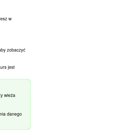
jesz w
aby zobaczyć
rs jest
zy wieża
ania danego