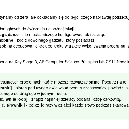
zynamy od zera, ale dokładamy się do tego, czego naprawdę potrzebu
łamigłówek do ćwiczenia na każdej lekcji
eglądarce
- nie musisz niczego konfigurować, aby zacząć
mobilne
- kod z dowolnego gadżetu, który posiadasz
osób na debugowanie krok po kroku w trakcie wykonywania programu, 
ona na Key Stage 3, AP Computer Science Principles lub CS1? Nasz ku
resujących problemach, które możesz rozwiązać online. Popatrz na te:
runki]
- biorąc pod uwagę dwie współrzędne szachownicy, powiedz, c
jednego do drugiego w jednym ruchu.
ic: while loop]
- znajdź najmniej dzielący podaną liczbę całkowitą.
ic: słowniki]
- policz ile razy widziałeś każde słowo podczas skanow