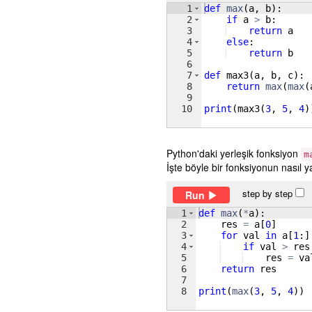
1
def
max
(
a
, 
b
)
:
2
if
a
>
b
:
3
return
a
4
else
:
5
return
b
6
7
def
max3
(
a
, 
b
, 
c
)
:
8
return
max
(
max
(
9
10
print
(
max3
(
3
, 
5
, 
4
)
Python'daki yerleşik fonksiyon
m
İşte böyle bir fonksiyonun nasıl ya
step by step
Run
1
def
max
(
*
a
)
:
2
res
=
a
[
0
]
3
for
val
in
a
[
1
:
]
4
if
val
>
res
5
res
=
va
6
return
res
7
8
print
(
max
(
3
, 
5
, 
4
))