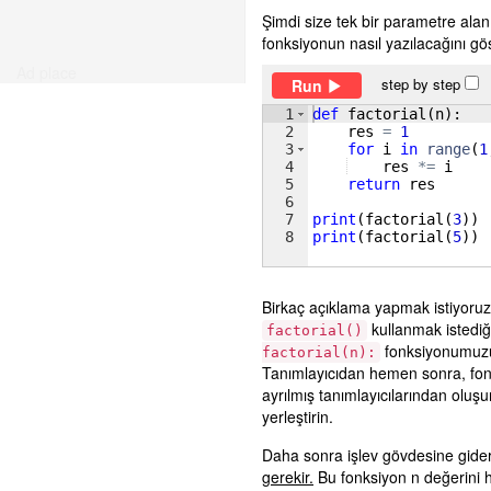
Şimdi size tek bir parametre ala
fonksiyonun nasıl yazılacağını gö
Ad place
step by step
Run
1
def
factorial
(
n
)
:
2
res
=
1
3
for
i
in
range
(
1
4
res
*=
i
5
return
res
6
7
print
(
factorial
(
3
))
8
print
(
factorial
(
5
))
Birkaç açıklama yapmak istiyoruz.
kullanmak istedi
factorial()
fonksiyonumuzu
factorial(n):
Tanımlayıcıdan hemen sonra, fonks
ayrılmış tanımlayıcılarından oluş
yerleştirin.
Daha sonra işlev gövdesine gider.
gerekir.
Bu fonksiyon n değerini 