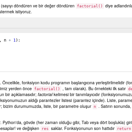
n (sayıyı döndüren ve bir değer döndüren
diye adlandırıl
factorial()
stermek istiyoruz.
, 
n
+
1
)
:
 Öncelikle, fonksiyon kodu programın başlangıcına yerleştirilmelidir (f
ğimiz yerden önce
, tam olarak). Bu örnekteki ilk satır
factorial()
d
n bir açıklamasıdır;
factorial
kelimesi bir tanımlayıcıdır (fonksiyonumuzu
iyonumuzun aldığı parantezler listesi (parantez içinde). Liste, paramet
ur; bizim durumumuzda, liste, bir parametre oluşur
. Satırın sonunda, 
n
 Python'da, gövde (her zaman olduğu gibi, Tab veya dört boşlukla) girin
hesaplar! ve değişken
saklar. Fonksiyonunun son hattıdır
res
return