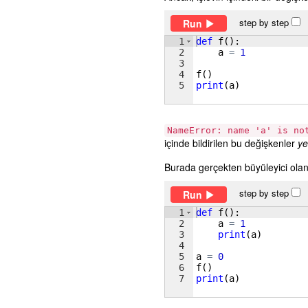
step by step
Run
1
def
f
(
)
:
2
a
=
1
3
4
f
(
)
5
print
(
a
)
NameError: name 'a' is no
içinde bildirilen bu değişkenler
ye
Burada gerçekten büyüleyici olan 
step by step
Run
1
def
f
(
)
:
2
a
=
1
3
print
(
a
)
4
5
a
=
0
6
f
(
)
7
print
(
a
)