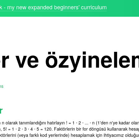
 - my new expanded beginners' curriculum
er ve özyinel
ms
r
 n olarak tanımlandığını hatırlayın
! = 1 ⋅ 2 ⋅ ... ⋅ n
(1'den
n'ye
kadar olan
n,
5! = 1 ⋅ 2 ⋅ 3 ⋅ 4 ⋅ 5 = 120. Faktörlerin
bir for döngüsü kullanarak hesa
aktörlerini (veya farklı kod yerlerinde) hesaplamak için ihtiyacımız oldu