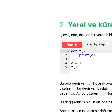
2.
Yerel ve kür
İşlev içinde, dışında bir yerde bild
step by step
Run
1
def
f
(
)
:
2
print
(
a
)
3
4
a
=
1
5
f
(
)
Burada değişken
1 olarak aya
a
yazdırır
bu değişken başlatılma
f
değeri
vardır.
Bu yüzden
fon
f()
Bu değişkenler (işlevin dışında bi
Ancak, işlevin içindeki bir değiş