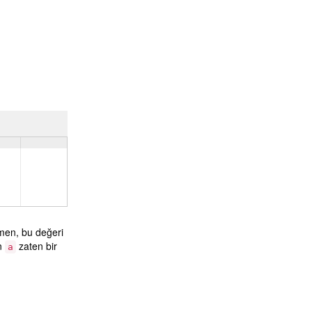
men, bu değeri
en
zaten bir
a