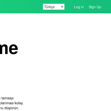
Log in
Sign Up
eme
 tamsayı
planması kolay.
ğunu düşünün.