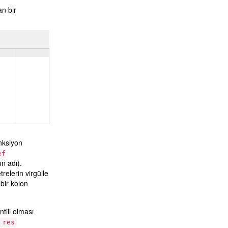
an bir
onksiyon
ef
n adı).
relerin virgülle
bir kolon
tili olması
 res