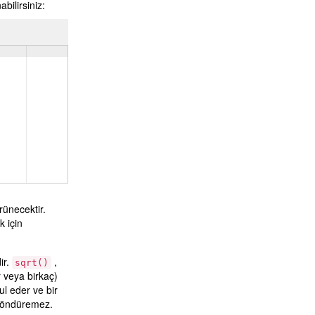
bilirsiniz:
rünecektir.
 için
ir.
,
sqrt()
r veya birkaç)
ul eder ve bir
y döndüremez.