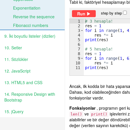
Tabii ki, faktöriyel hesaplamayı bi
Exponentiation
step by step
Run
Reverse the sequence
1
# 3 hesapla!
Fibonacci numbers
2
res
=
1
3
for
i
in
range
(
1
, 
4
4
res
*=
i
9. İki boyutlu listeler (diziler)
5
print
(
res
)
6
10. Setler
7
# 5 hesapla!
8
res
=
1
9
for
i
in
range
(
1
, 
6
11. Sözlükler
10
res
*=
i
11
print
(
res
)
12. JavaScript
13. HTML5 and CSS
Ancak, ilk kodda bir hata yaparsa
Dahası, kod olabileceğinden daha
14. Responsive Design with
fonksiyonlar vardır.
Bootstrap
Fonksiyonlar
, programın geri ka
15. jQuery
ve
işlevlerini 
len()
print()
alabilirler ve bir değer döndürebi
değer (verilen sayının karekökü)