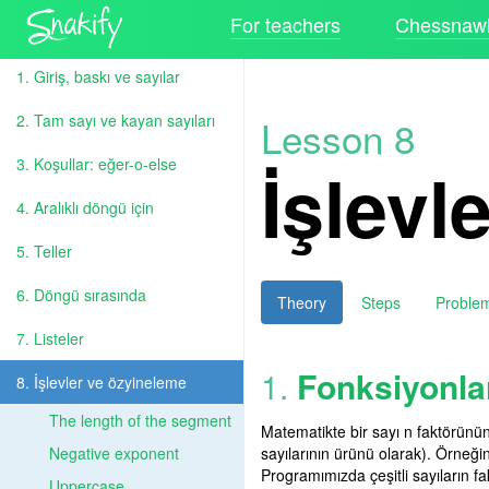
For teachers
Chessnawk
1. Giriş, baskı ve sayılar
2. Tam sayı ve kayan sayıları
Lesson 8
İşlevl
3. Koşullar: eğer-o-else
4. Aralıklı döngü için
5. Teller
6. Döngü sırasında
Theory
Steps
Proble
7. Listeler
1.
Fonksiyonla
8. İşlevler ve özyineleme
The length of the segment
Matematikte bir sayı n faktörünün
Negative exponent
sayılarının ürünü olarak). Örneği
Programımızda çeşitli sayıların f
Uppercase