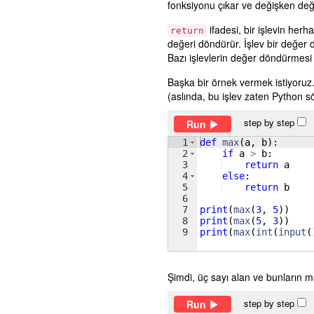
fonksiyonu çıkar ve değişken değe
ifadesi, bir işlevin herha
return
değeri döndürür. İşlev bir değer
Bazı işlevlerin değer döndürmesi 
Başka bir örnek vermek istiyoruz
(aslında, bu işlev zaten Python söz
step by step
Run
1
def
max
(
a
, 
b
)
:
2
if
a
>
b
:
3
return
a
4
else
:
5
return
b
6
7
print
(
max
(
3
, 
5
))
8
print
(
max
(
5
, 
3
))
9
print
(
max
(
int
(
input
(
Şimdi, üç sayı alan ve bunların 
step by step
Run