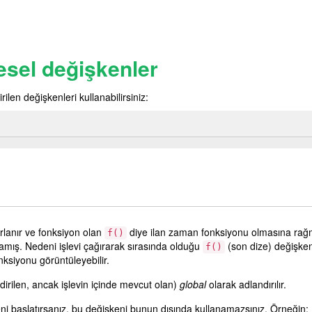
esel değişkenler
irilen değişkenleri kullanabilirsiniz:
rlanır ve fonksiyon olan
diye ilan zaman fonksiyonu olmasına rağ
f()
mış. Nedeni işlevi çağırarak sırasında olduğu
(son dize) değişk
f()
ksiyonu görüntüleyebilir.
ldirilen, ancak işlevin içinde mevcut olan)
global
olarak adlandırılır.
keni başlatırsanız, bu değişkeni bunun dışında kullanamazsınız. Örneğin: