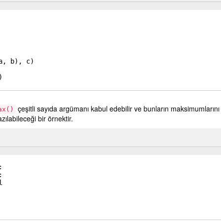
a
, 
b
)
, 
c
)
)
çeşitli sayıda argümanı kabul edebilir ve bunların maksimumlarını 
ax()
zılabileceği bir örnektir.
:
:
l