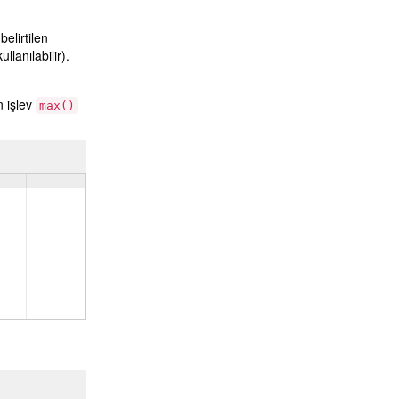
belirtilen
lanılabilir).
n işlev
max()