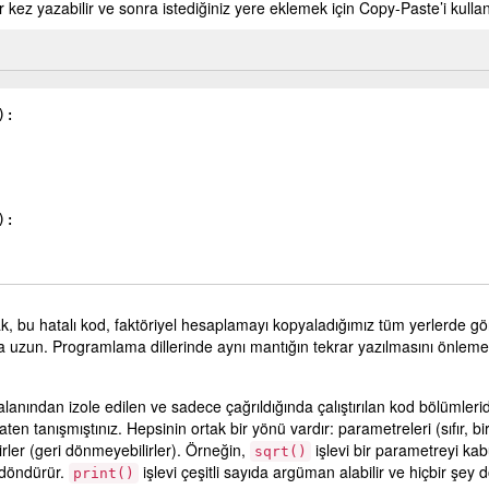
r kez yazabilir ve sonra istediğiniz yere eklemek için Copy-Paste’i kullana
)
:
)
:
k, bu hatalı kod, faktöriyel hesaplamayı kopyaladığımız tüm yerlerde gö
 uzun. Programlama dillerinde aynı mantığın tekrar yazılmasını önlemek
lanından izole edilen ve sadece çağrıldığında çalıştırılan kod bölümlerid
zaten tanışmıştınız. Hepsinin ortak bir yönü vardır: parametreleri (sıfır, bi
lirler (geri dönmeyebilirler). Örneğin,
işlevi bir parametreyi kab
sqrt()
 döndürür.
işlevi çeşitli sayıda argüman alabilir ve hiçbir şe
print()