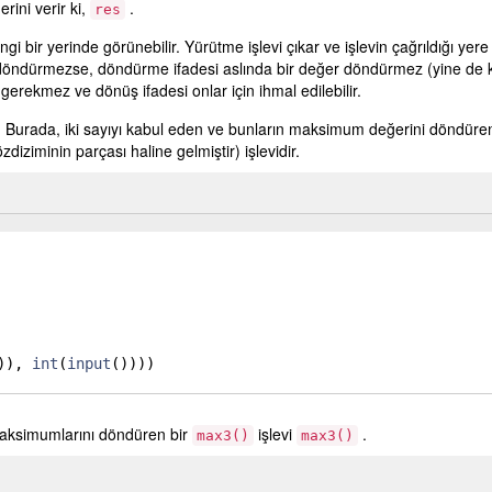
rini verir ki,
.
res
ngi bir yerinde görünebilir. Yürütme işlevi çıkar ve işlevin çağrıldığı yere 
 döndürmezse, döndürme ifadesi aslında bir değer döndürmez (yine de kul
gerekmez ve dönüş ifadesi onlar için ihmal edilebilir.
. Burada, iki sayıyı kabul eden ve bunların maksimum değerini döndüre
diziminin parçası haline gelmiştir) işlevidir.
))
, 
int
(
input
(
))))
maksimumlarını döndüren bir
işlevi
.
max3()
max3()