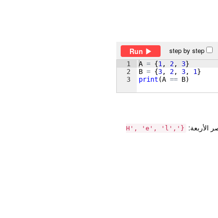
step by step
Run
1
A
=
{
1
, 
2
, 
3
}
2
B
=
{
3
, 
2
, 
3
, 
1
}
3
print
(
A
==
B
)
ر الأربعة:
{'H', 'e', 'l',