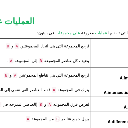
العمليات 
لتي تنفذ بها
عمليات
معروفة
على مجموعات
في بايثون:
تُرجع المجموعة التي هي اتحاد المجموعتين
و
B
A
يضيف كل عناصر المجموعة
إلى المجموعة
.
A
B
تُرجع المجموعة التي هي تقاطع المجموعتين
و
B
A
A.in
يترك في المجموعة
فقط العناصر التي تنتمي إلى ا
A
A.intersecti
لعرض فرق المجموعة
و
(العناصر المدرجة في
A
B
A
A.
يزيل جميع عناصر
من المجموعة
A
B
A.differen