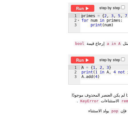
step by step
Run
1
primes
=
{
2
, 
3
, 
5
, 
7
2
for
num
in
primes
:
3
print
(
num
)
مثل
إرجاع قيمة
bool
a in A
step by step
Run
1
A
=
{
1
, 
2
, 
3
}
2
print
(
1
in
A
, 
4
not
3
A
.
add
(
4
)
 لم يكن العنصر المحذوف موجودًا
الاستثناءات
.
KeyError
re
 فإن
يولد الاستثناء
pop