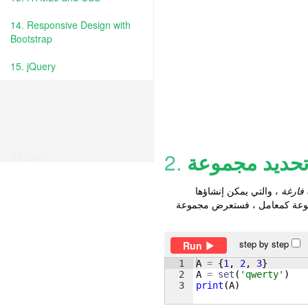
14. Responsive Design with
Bootstrap
15. jQuery
تحديد مجموعة
2.
Ad place
فارغة
، والتي يمكن إنشاؤها
موعة كمعامل ، فستعرض مجموعة
step by step
Run
1
A
=
{
1
, 
2
, 
3
}
2
A
=
set
(
'qwerty'
)
3
print
(
A
)