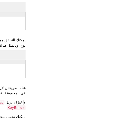
يمكنك التحقق مما
نوع. وبالمثل هنا
هناك طريقتان لإ
في المجموعة. في 
وأخيرًا ، يزيل
op
.
KeyError
يمكنك تحويل مجم