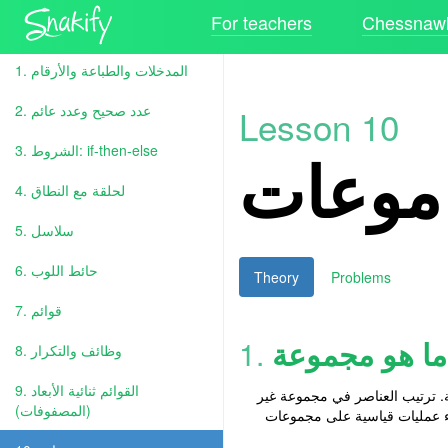
For teachers
Chessnawk
1. المدخلات والطباعة والأرقام
2. عدد صحيح وعدد عائم
Lesson 10
موعات
3. الشروط: if-then-else
4. لحلقة مع النطاق
5. سلاسل
6. حائط اللوب
Theory
Problems
7. قوائم
ما هو مجموعة
1.
8. وظائف والتكرار
9. القوائم ثنائية الأبعاد
لفة. ترتيب العناصر في مجموعة غير
(المصفوفات)
ء عمليات قياسية على مجموعات