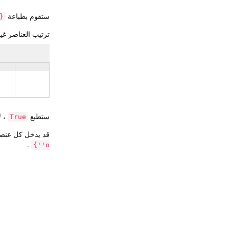
ستقوم بطباعة
't', 'w', 'y'}
ترتيب العناصر غير
ستطبع
، ل
True
قد يدخل كل عنص
.
'o'}