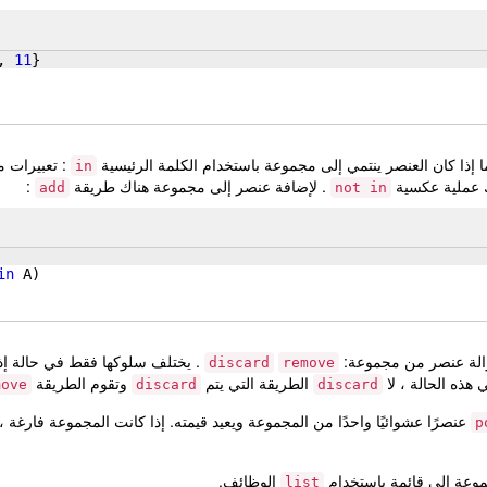
, 
11
}
 إذا كان العنصر ينتمي إلى مجموعة باستخدام الكلمة الرئيسية
: تعبيرات 
in
ك عملية عكسية
. لإضافة عنصر إلى مجموعة هناك طريقة
:
add
not in
in
A
)
زالة عنصر من مجموعة:
. يختلف سلوكها فقط في حالة إذا
discard
remove
هذه الحالة ، لا
الطريقة التي يتم
وتقوم الطريقة
move
discard
discard
عنصرًا عشوائيًا واحدًا من المجموعة ويعيد قيمته. إذا كانت المجموعة فارغة ،
p
وعة إلى قائمة باستخدام
الوظائف.
list