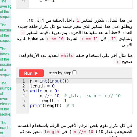
4
i
+=
1
The
average
of the
sequence
في هذا المثال ، يتكرر المتغير
داخل الحلقة من 1 إلى 10.
i
The
ويطلق على هذا المتغير الذي تتغير قيمته مع كل تكرار حلقة جديدة
maximum
العداد. لاحظ أنه بعد تنفيذ هذا الجزء ، يتم تعريف قيمة المتغير
i
of the
وتساوي
، لأن
الشرط
هو False للمرة
i <= 10
i == 11
11
sequence
الأولى.
The
index
هنا مثال آخر على استخدام حلقة
لتحديد عدد الأرقام لعدد
while
of the
صحيح
:
n
maximum
of a
step by step
Run
sequence
1
n
=
int
(
input
(
))
The
2
length
=
0
number
3
while
n
>
0
:
of
# هذا يعادل n = n // 10
10
//=
n
4
even
5
length
+=
1
elements
6
print
(
length
)
# 4
of the
sequence
The
في كل تكرار نقوم بقص الرقم الأخير من الرقم باستخدام القسمة
number
الصحيحة بمقدار 10 (
). في
متغير نعد كم
length
n //= 10
of