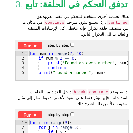
تدفق التحكم في الحلقة: تابع
3.
هناك تعليمة أخرى تستخدم للتحكم في تنفيذ العروة هو
. إذا يجتمع بيثون مترجم
في مكان ما
continue
continue
في منتصف حلقة تكرار، فإنه يتخطى كل الإرشادات المتبقية
والعائدات الى التكرار التالي.
step by step
Run
1
for
num
in
range
(
2
, 
10
)
:
2
if
num
%
2
==
0
:
3
print
(
"Found an even number"
, 
num
)
4
continue
5
print
(
"Found a number"
, 
num
)
إذا تم وضع
داخل العديد من الحلقات
break
continue
المتداخلة ، فإنها تؤثر فقط على تنفيذ الأعمق. دعونا ننظر إلى مثال
سخيف بدلاً من ذلك لشرح ذلك:
step by step
Run
1
for
i
in
range
(
3
)
:
2
for
j
in
range
(
5
)
:
3
if
j
>
i
: