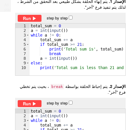
الإصدار 1.
يتم إنهاء الحلقة بشكل طبيعي بعد التحقق من الشرط ،
Ad
لذلك يتم تنفيذ فرع "آخر".
place
step by step
Run
1
total_sum
=
0
2
a
=
int
(
input
(
))
3
while
a
!=
0
:
4
total_sum
+=
a
5
if
total_sum
>=
21
:
6
print
(
'Total sum is'
, 
total_sum
)
7
break
8
a
=
int
(
input
(
))
9
else
:
10
print
(
'Total sum is less than 21 and i
الإصدار 2.
يتم إحباط الحلقة بواسطة
، بحيث يتم تخطي
break
فرع "آخر".
step by step
Run
1
total_sum
=
0
2
a
=
int
(
input
(
))
3
while
a
!=
0
:
4
total_sum
+=
a
5
if
total_sum
>=
21
: