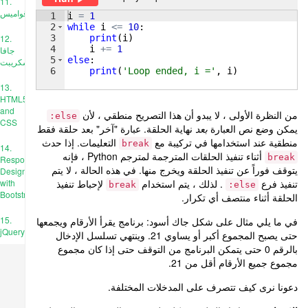
11.
قواميس
1
i
=
1
2
while
i
<=
10
:
3
print
(
i
)
12.
4
i
+=
1
جافا
5
else
:
سكريبت
6
print
(
'Loop ended, i ='
, 
i
)
13.
HTML5
and
من النظرة الأولى ، لا يبدو أن هذا التصريح منطقي ، لأن
else:
CSS
يمكن وضع نص العبارة
بعد
نهاية الحلقة. عبارة "آخر" بعد حلقة فقط
منطقية عند استخدامها في تركيبة مع
التعليمات. إذا حدث
break
14.
أثناء تنفيذ الحلقات المترجمة لمترجم Python ، فإنه
break
Responsive
يتوقف فوراً عن تنفيذ الحلقة ويخرج منها. في هذه الحالة ، لا يتم
Design
تنفيذ فرع
. لذلك ، يتم استخدام
لإحباط تنفيذ
with
break
else:
Bootstrap
الحلقة أثناء منتصف أي تكرار.
15.
في ما يلي مثال على شكل جاك أسود: برنامج يقرأ الأرقام ويجمعها
jQuery
حتى يصبح المجموع أكبر أو يساوي 21. وينتهي تسلسل الإدخال
بالرقم 0 حتى يتمكن البرنامج من التوقف حتى إذا كان مجموع
مجموع جميع الأرقام أقل من 21.
دعونا نرى كيف تتصرف على المدخلات المختلفة.