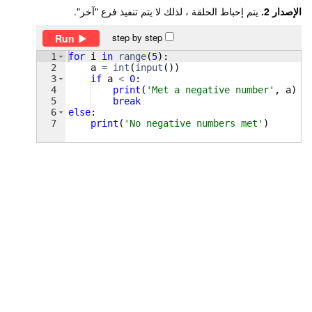
الإصدار 2.
يتم إحباط الحلقة ، لذلك لا يتم تنفيذ فرع "آخر".
step by step
Run
1
for
i
in
range
(
5
)
:
2
a
=
int
(
input
(
))
3
if
a
<
0
:
4
print
(
'Met a negative number'
, 
a
)
5
break
6
else
:
7
print
(
'No negative numbers met'
)