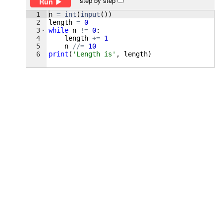
step by step
Run
1
n
=
int
(
input
(
))
2
length
=
0
3
while
n
!=
0
:
4
length
+=
1
5
n
//=
10
6
print
(
'Length is'
, 
length
)