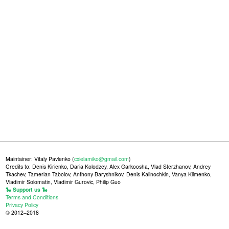
Maintainer: Vitaly Pavlenko (
cxielamiko@gmail.com
)
Credits to: Denis Kirienko, Daria Kolodzey, Alex Garkoosha, Vlad Sterzhanov, Andrey
Tkachev, Tamerlan Tabolov, Anthony Baryshnikov, Denis Kalinochkin, Vanya Klimenko,
Vladimir Solomatin, Vladimir Gurovic, Philip Guo
🐍 Support us 🐍
Terms and Conditions
Privacy Policy
© 2012–2018