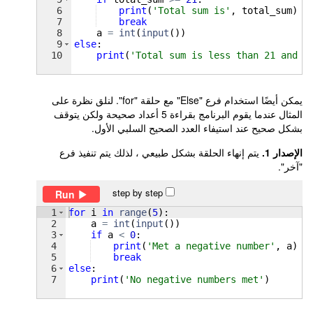
6
print
(
'Total sum is'
, 
total_sum
)
7
break
8
a
=
int
(
input
(
))
9
else
:
10
print
(
'Total sum is less than 21 and i
يمكن أيضًا استخدام فرع "Else" مع حلقة "for". لنلق نظرة على
المثال عندما يقوم البرنامج بقراءة 5 أعداد صحيحة ولكن يتوقف
بشكل صحيح عند استيفاء العدد الصحيح السلبي الأول.
الإصدار 1.
يتم إنهاء الحلقة بشكل طبيعي ، لذلك يتم تنفيذ فرع
"آخر".
step by step
Run
1
for
i
in
range
(
5
)
:
2
a
=
int
(
input
(
))
3
if
a
<
0
:
4
print
(
'Met a negative number'
, 
a
)
5
break
6
else
:
7
print
(
'No negative numbers met'
)