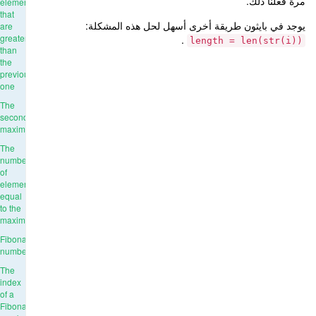
مرة فعلنا ذلك.
elements
that
يوجد في بايثون طريقة أخرى أسهل لحل هذه المشكلة:
are
greater
.
length = len(str(i))
than
the
previous
one
The
second
maximum
The
number
of
elements
equal
to the
maximum
Fibonacci
numbers
The
index
of a
Fibonacci