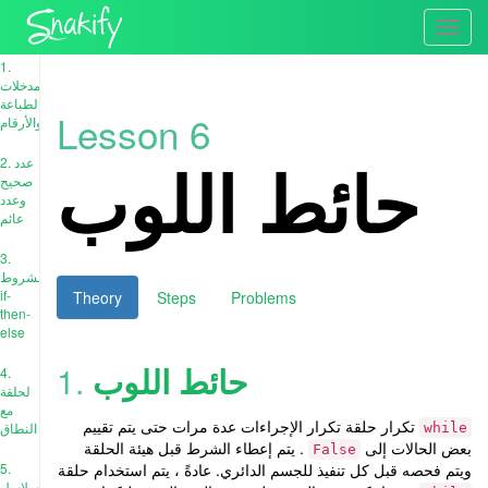
Toggl
navig
1.
المدخلات
والطباعة
Lesson 6
والأرقام
حائط اللوب
2. عدد
صحيح
وعدد
عائم
3.
الشروط:
if-
Theory
Steps
Problems
then-
else
حائط اللوب
1.
4.
لحلقة
مع
تكرار حلقة تكرار الإجراءات عدة مرات حتى يتم تقييم
النطاق
while
بعض الحالات إلى
. يتم إعطاء الشرط قبل هيئة الحلقة
False
ويتم فحصه قبل كل تنفيذ للجسم الدائري. عادةً ، يتم استخدام حلقة
5.
سلاسل