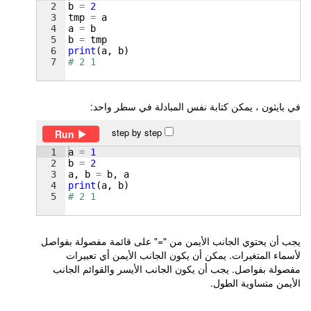
2
b
=
2
3
tmp
=
a
4
a
=
b
5
b
=
tmp
6
print
(
a
, 
b
)
7
# 2 1
في بايثون ، يمكن كتابة نفس المبادلة في سطر واحد:
step by step
Run
1
a
=
1
2
b
=
2
3
a
, 
b
=
b
, 
a
4
print
(
a
, 
b
)
5
# 2 1
يجب أن يحتوي الجانب الأيمن من "=" على قائمة مفصولة بفواصل
لأسماء المتغيرات. يمكن أن يكون الجانب الأيمن أي تعبيرات
مفصولة بفواصل. يجب أن يكون الجانب الأيسر والقوائم الجانب
الأيمن متساوية الطول.