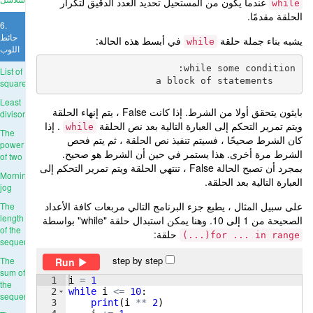
عندما يكون من المستحيل تحديد العدد الدقيق لتكرار
while
الحلقة مقدمًا.
6.
حائط
يشبه بناء جملة حلقة
في أبسط هذه الحالة:
while
اللوب
List of
    a block of statements

squares
Least
بايثون يتحقق أولا من الشرط. إذا كانت False ، يتم إنهاء الحلقة
divisor
ويتم تمرير التحكم إلى العبارة التالية بعد نص الحلقة
. إذا
while
The
كان الشرط صحيحًا ، فسيتم تنفيذ نص الحلقة ، ثم يتم فحص
power
الشرط مرة أخرى. هذا يستمر في حين أن الشرط هو صحيح.
of two
بمجرد أن تصبح الحالة False ، تنتهي الحلقة ويتم تمرير التحكم إلى
Morning
العبارة التالية بعد الحلقة.
jog
على سبيل المثال ، يطبع جزء البرنامج التالي مربعات كافة الأعداد
The
length
الصحيحة من 1 إلى 10. وهنا يمكن استبدال حلقة "while" بواسطة
of the
حلقة:
for ... in range(...)
sequence
step by step
The
Run
sum of
1
i
=
1
the
2
while
i
<=
10
:
sequence
3
print
(
i
**
2
)