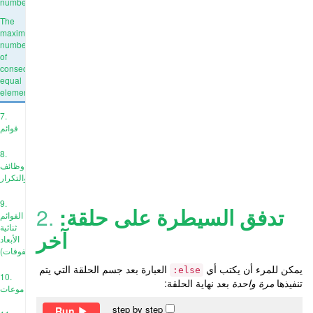
number
The
maximum
number
of
consecutive
equal
elements
7.
قوائم
8.
وظائف
والتكرار
9.
تدفق السيطرة على حلقة:
2.
القوائم
ثنائية
آخر
الأبعاد
(المصفوفات)
يمكن للمرء أن يكتب أي
العبارة بعد جسم الحلقة التي يتم
else:
10.
تنفيذها
مرة واحدة
بعد نهاية الحلقة:
موعات
step by step
Run