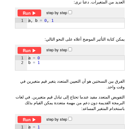
العديد من المتغيرات. دعنا نرى:
step by step
Run
1
a
, 
b
=
0
, 
1
يمكن كتابة التأثير الموضح أعلاه على النحو التالي:
step by step
Run
1
a
=
0
2
b
=
1
الفرق بين النسختين هو أن التعيين المتعدد يتغير قيم متغيرين في
وقت واحد.
التفويض المتعدد مفيد عندما تحتاج إلى تبادل قيم متغيرين. في لغات
البرمجة القديمة دون دعم من مهمة متعددة يمكن القيام بذلك
باستخدام المتغير المساعد:
step by step
Run
1
a
=
1