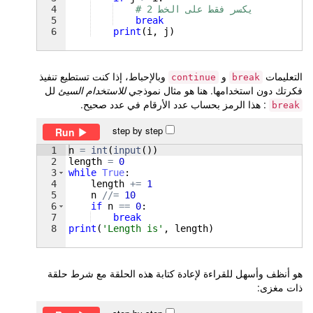
# يكسر فقط على الخط 2
4
5
break
6
print
(
i
, 
j
)
التعليمات
و
وبالإحباط، إذا كنت تستطيع تنفيذ
continue
break
فكرتك دون استخدامها. هنا هو مثال نموذجي
للاستخدام السيئ
لل
: هذا الرمز بحساب عدد الأرقام في عدد صحيح.
break
step by step
Run
1
n
=
int
(
input
(
))
2
length
=
0
3
while
True
:
4
length
+=
1
5
n
//=
10
6
if
n
==
0
:
7
break
8
print
(
'Length is'
, 
length
)
هو أنظف وأسهل للقراءة لإعادة كتابة هذه الحلقة مع شرط حلقة
ذات مغزى: