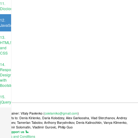
11.
Diccionarios
12.
JavaScript
13.
HTML5
and
CSS
14.
Responsive
Design
with
Bootstrap
15.
jQuery
Maintainer: Vitaly Pavlenko (
cxielamiko@gmail.com
)
Credits to: Denis Kirienko, Daria Kolodzey, Alex Garkoosha, Vlad Sterzhanov, Andrey
Tkachev, Tamerlan Tabolov, Anthony Baryshnikov, Denis Kalinochkin, Vanya Klimenko,
Vladimir Solomatin, Vladimir Gurovic, Philip Guo
🐍 Support us 🐍
Terms and Conditions