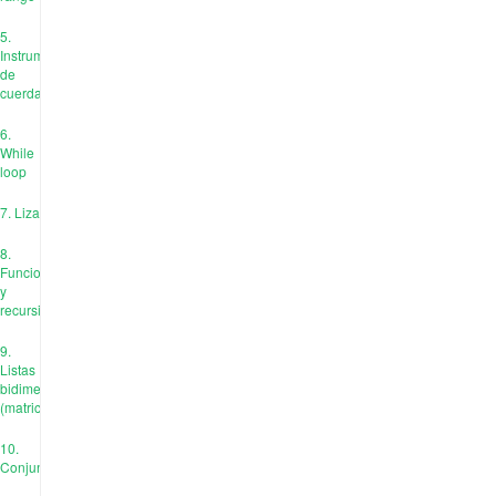
5.
Instrumentos
de
cuerda
6.
While
loop
7. Liza
8.
Funciones
y
recursión
9.
Listas
bidimensionales
(matrices)
10.
Conjuntos