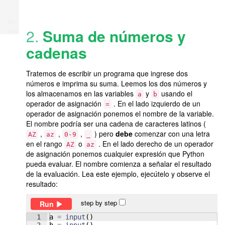
Ad
2.
Suma de números y
place
cadenas
Tratemos de escribir un programa que ingrese dos
números e imprima su suma. Leemos los dos números y
los almacenamos en las variables
y
usando el
a
b
operador de asignación
. En el lado izquierdo de un
=
operador de asignación ponemos el nombre de la variable.
El nombre podría ser una cadena de caracteres latinos (
,
,
,
) pero
debe
comenzar con una letra
AZ
az
0-9
_
en el rango
o
. En el lado derecho de un operador
AZ
az
de asignación ponemos cualquier expresión que Python
pueda evaluar. El nombre comienza a señalar el resultado
de la evaluación. Lea este ejemplo, ejecútelo y observe el
resultado:
step by step
Run
1
a
=
input
(
)
2
b
=
input
(
)