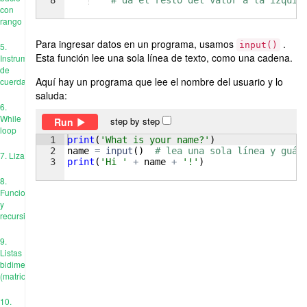
con
rango
Para ingresar datos en un programa, usamos
.
input()
5.
Esta función lee una sola línea de texto, como una cadena.
Instrumentos
de
Aquí hay un programa que lee el nombre del usuario y lo
cuerda
saluda:
6.
While
step by step
Run
loop
1
print
(
'What is your name?'
)
2
name
=
input
(
)
# lea una sola línea y guár
7. Liza
3
print
(
'Hi '
+
name
+
'!'
)
8.
Funciones
y
recursión
9.
Listas
bidimensionales
(matrices)
10.