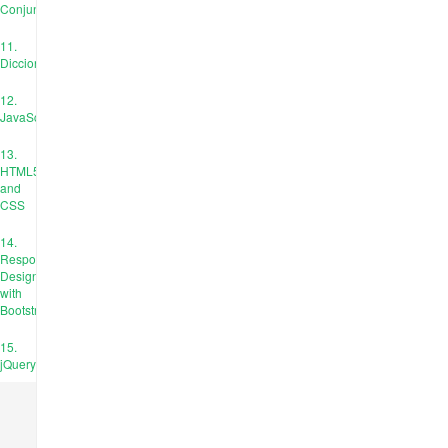
Conjuntos
11.
Diccionarios
12.
JavaScript
13.
HTML5
and
CSS
14.
Responsive
Design
with
Bootstrap
15.
jQuery