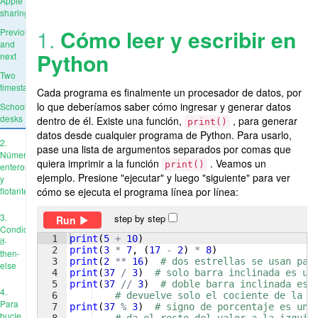
Apple
sharing
1.
Cómo leer y escribir en
Previous
and
Python
next
Two
timestamps
Cada programa es finalmente un procesador de datos, por
lo que deberíamos saber cómo ingresar y generar datos
School
desks
dentro de él. Existe una función,
, para generar
print()
datos desde cualquier programa de Python. Para usarlo,
2.
pase una lista de argumentos separados por comas que
Números
quiera imprimir a la función
. Veamos un
print()
enteros
ejemplo. Presione "ejecutar" y luego "siguiente" para ver
y
flotantes
cómo se ejecuta el programa línea por línea:
3.
step by step
Run
Condiciones:
1
print
(
5
+
10
)
if-
2
print
(
3
*
7
, 
(
17
-
2
)
*
8
)
then-
3
print
(
2
**
16
)
# dos estrellas se usan par
else
4
print
(
37
/
3
)
# solo barra inclinada es un
5
print
(
37
//
3
)
# doble barra inclinada es 
4.
6
# devuelve solo el cociente de la d
Para
7
print
(
37
%
3
)
# signo de porcentaje es un 
bucle
8
# da el resto del valor a la izquie