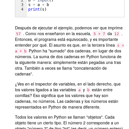
3
s
=
a
+
b
4
print
(
s
)
Después de ejecutar el ejemplo, podemos ver que imprime
. Como nos enseñaron en la escuela,
da
.
57
5 + 7
12
Entonces, el programa está equivocado, y es importante
entender por qué. El asunto es que, en la tercera línea
s =
Python ha "sumado" dos cadenas, en lugar de dos
a + b
números. La suma de dos cadenas en Python funciona de
la siguiente manera: simplemente están pegadas una tras
otra. También a veces se llama "concatenación de
cadenas".
¿Ves en el inspector de variables, en el lado derecho, que
los valores ligados a las variables
y
están entre
a
b
comillas? Eso significa que los valores que hay son
cadenas, no números. Las cadenas y los números están
representados en Python de manera diferente.
Todos los valores en Python se llaman "objetos". Cada
objeto tiene un cierto tipo. El número 2 corresponde a un
objeto "número 2" de tipo "int" (es decir, un número entero).