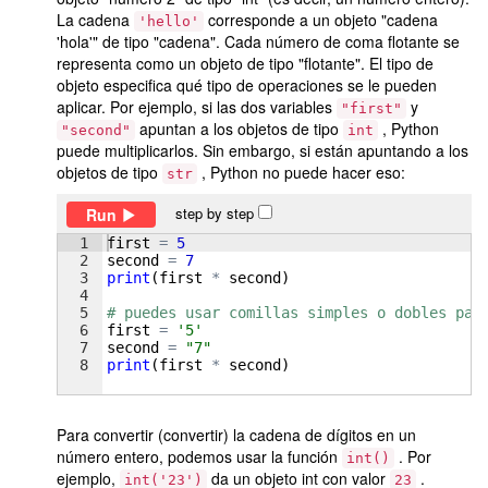
La cadena
corresponde a un objeto "cadena
'hello'
'hola'" de tipo "cadena". Cada número de coma flotante se
representa como un objeto de tipo "flotante". El tipo de
objeto especifica qué tipo de operaciones se le pueden
aplicar. Por ejemplo, si las dos variables
y
"first"
apuntan a los objetos de tipo
, Python
"second"
int
puede multiplicarlos. Sin embargo, si están apuntando a los
objetos de tipo
, Python no puede hacer eso:
str
step by step
Run
1
first
=
5
2
second
=
7
3
print
(
first
*
second
)
4
5
# puedes usar comillas simples o dobles par
6
first
=
'5'
7
second
=
"7"
8
print
(
first
*
second
)
Para convertir (convertir) la cadena de dígitos en un
número entero, podemos usar la función
. Por
int()
ejemplo,
da un objeto int con valor
.
int('23')
23