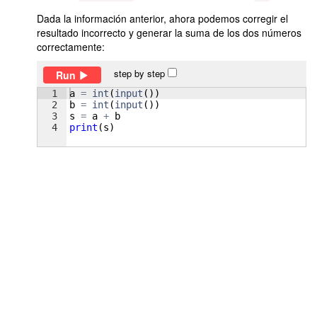
Dada la información anterior, ahora podemos corregir el
resultado incorrecto y generar la suma de los dos números
correctamente:
step by step
Run
1
a
=
int
(
input
(
))
2
b
=
int
(
input
(
))
3
s
=
a
+
b
4
print
(
s
)