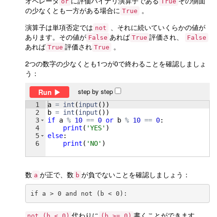
オペレータ
に評価バイナリ演算子である
その側面
or
True
の少なくとも一方がある場合に
。
True
演算子は単項否定では
、それに続いていくらかの値が
not
あります。その値が
あれば
評価され、
False
True
False
あれば
評価され
。
True
True
2つの数字の少なくとも1つが0で終わることを確認しましょ
う：
step by step
Run
1
a
=
int
(
input
(
))
2
b
=
int
(
input
(
))
3
if
a
%
10
==
0
or
b
%
10
==
0
:
4
print
(
'YES'
)
5
else
:
6
print
(
'NO'
)
数
が正で、数
が負でないことを確認しましょう：
a
b
代わりに
書くことができます。
not (b < 0)
(b >= 0)