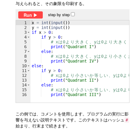
与えられると、その象限を印刷する。
step by step
Run
1
x
=
int
(
input
(
))
2
y
=
int
(
input
(
))
3
if
x
>
0
:
4
if
y
>
0
:
5
# x
は
0
よ
り
大
き
く
、
y
は
0
よ
り
大
き
く
6
print
(
"Quadrant I"
)
7
else
:    
8
# x
は
0
よ
り
大
き
く
、
y
は
0
よ
り
小
さ
く
ま
9
print
(
"Quadrant IV"
)
10
else
:
11
if
y
>
0
:
12
# x
は
0
よ
り
小
さ
い
か
等
し
い
、
y
は
0
よ
り
13
print
(
"Quadrant II"
)
14
else
:    
15
# x
は
0
よ
り
小
さ
い
か
等
し
い
、
y
は
0
よ
り
16
print
(
"Quadrant III"
)
この例では、コメントを使用します。プログラムの実行に影
響を与えない説明テキストです。このテキストはハッシュ
#
始まり、行末まで続きます。