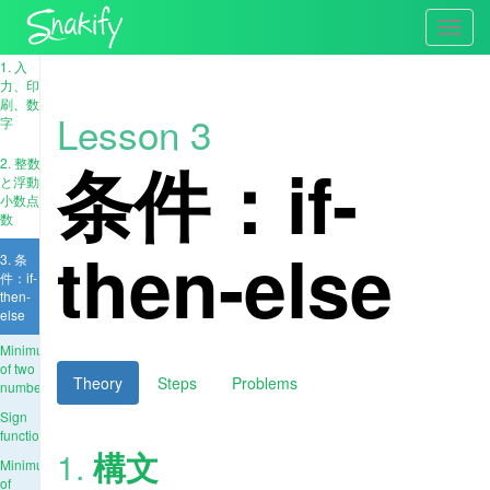
Toggl
navig
1. 入
力、印
刷、数
Lesson 3
字
条件：if-
2. 整数
と浮動
小数点
数
then-else
3. 条
件：if-
then-
else
Minimum
of two
Theory
Steps
Problems
numbers
Sign
function
1.
構文
Minimum
of