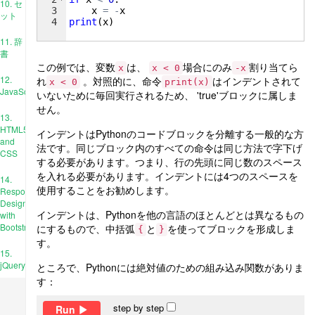
10. セ
3
x
=
-
x
ット
4
print
(
x
)
11. 辞
書
この例では、変数
は、
場合にのみ
割り当てら
x
x < 0
-x
12.
れ
。対照的に、命令
はインデントされて
x < 0
print(x)
JavaScript
いないために毎回実行されるため、 'true'ブロックに属しま
せん。
13.
HTML5
インデントはPythonのコードブロックを分離する一般的な方
and
法です。同じブロック内のすべての命令は同じ方法で字下げ
CSS
する必要があります。つまり、行の先頭に同じ数のスペース
を入れる必要があります。インデントには4つのスペースを
14.
使用することをお勧めします。
Responsive
Design
インデントは、Pythonを他の言語のほとんどとは異なるもの
with
Bootstrap
にするもので、中括弧
と
を使ってブロックを形成しま
{
}
す。
15.
jQuery
ところで、Pythonには絶対値のための組み込み関数がありま
す：
step by step
Run