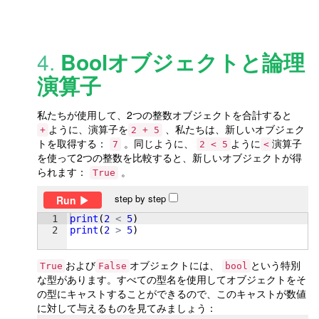
4.
Boolオブジェクトと論理
演算子
私たちが使用して、2つの整数オブジェクトを合計すると
ように、演算子を
、私たちは、新しいオブジェク
+
2 + 5
トを取得する：
。同じように、
ように
演算子
7
2 < 5
<
を使って2つの整数を比較すると、新しいオブジェクトが得
られます：
。
True
step by step
Run
1
print
(
2
<
5
)
2
print
(
2
>
5
)
および
オブジェクトには、
という特別
True
False
bool
な型があります。すべての型名を使用してオブジェクトをそ
の型にキャストすることができるので、このキャストが数値
に対して与えるものを見てみましょう：