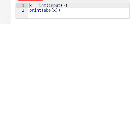
1
x
=
int
(
input
(
))
2
print
(
abs
(
x
))
Ad
place