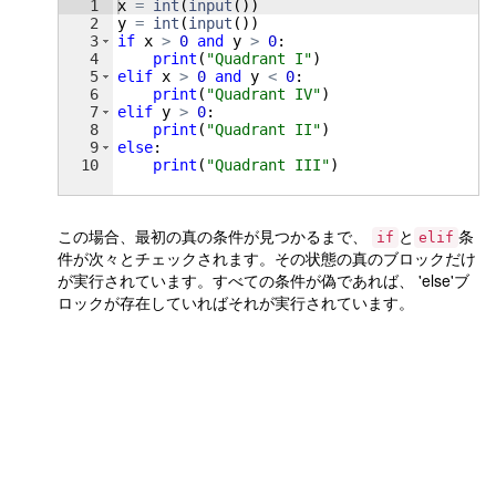
1
x
=
int
(
input
(
))
2
y
=
int
(
input
(
))
3
if
x
>
0
and
y
>
0
:
4
print
(
"Quadrant I"
)
5
elif
x
>
0
and
y
<
0
:
6
print
(
"Quadrant IV"
)
7
elif
y
>
0
:
8
print
(
"Quadrant II"
)
9
else
:
10
print
(
"Quadrant III"
)
この場合、最初の真の条件が見つかるまで、
と
条
if
elif
件が次々とチェックされます。その状態の真のブロックだけ
が実行されています。すべての条件が偽であれば、 'else'ブ
ロックが存在していればそれが実行されています。