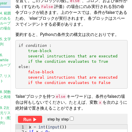
を置く。このブロックの後に
、コロン、および条件が
else
year
偽（すなわち
評価）の場合にのみ実行される別の命
False
令ブロックが続きます。上のケースでは、条件がfalseである
4. 範囲
ため、 'else'ブロックが実行されます。各ブロックはスペー
のある
ループ
スでインデントする必要があります。
の場合
要約すると、Pythonの条件文の構文は次のとおりです。
5. 文字
列
if 
condition
 :

true-block
6.
several instructions that are executed
while
if the condition evaluates to True
ループ
else:

false-block
7. リス
several instructions that are executed
ト
if the condition evaluates to False
8. 関数
'false'ブロックを持つ
キーワードは、条件がfalseの場
と再帰
else
合は何もしないでください。たとえば、変数
を次のように
x
絶対値で置き換えることができます。
9. 2次
元リス
ト（配
step by step
Run
列）
1
x
=
int
(
input
(
))
2
if
x
<
0
: