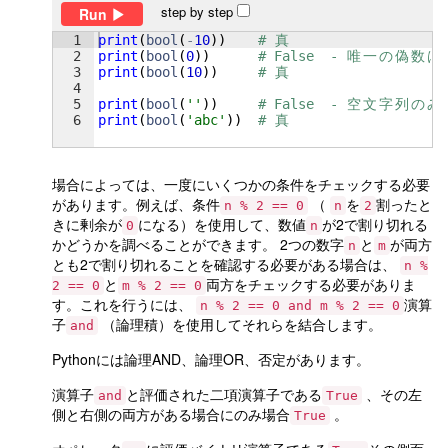
step by step
Run
1
print
(
bool
(
-
10
))
# 
真
2
print
(
bool
(
0
))
# False  - 
唯
一
の
偽
数
は
3
print
(
bool
(
10
))
# 
真
4
5
print
(
bool
(
''
))
# False  - 
空
文
字
列
の
み
6
print
(
bool
(
'abc'
))
# 
真
場合によっては、一度にいくつかの条件をチェックする必要
があります。例えば、条件
（
を
割ったと
n % 2 == 0
n
2
きに剰余が
になる）を使用して、数値
が2で割り切れる
0
n
かどうかを調べることができます。 2つの数字
と
が両方
n
m
とも2で割り切れることを確認する必要がある場合は、
n %
と
両方をチェックする必要がありま
2 == 0
m % 2 == 0
す。これを行うには、
演算
n % 2 == 0 and m % 2 == 0
子
（論理積）を使用してそれらを結合します。
and
Pythonには論理AND、論理OR、否定があります。
演算子
と評価された二項演算子である
、その左
and
True
側と右側の両方がある場合にのみ場合
。
True