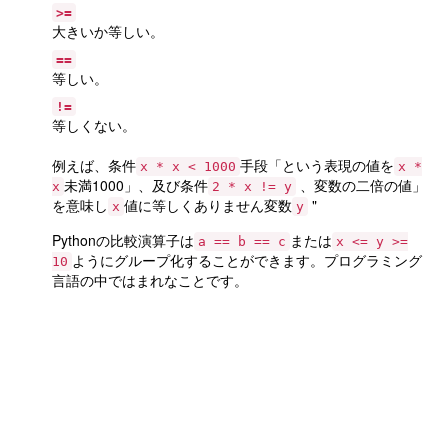
>=
大きいか等しい。
==
等しい。
!=
等しくない。
例えば、条件
手段「という表現の値を
x * x < 1000
x *
未満1000」、及び条件
、変数の二倍の値」
x
2 * x != y
を意味し
値に等しくありません変数
"
x
y
Pythonの比較演算子は
または
a == b == c
x <= y >=
ようにグループ化することができます。プログラミング
10
言語の中ではまれなことです。