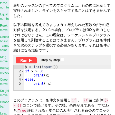
three
最初のレッスンのすべてのプログラムは、行の後に連続して
numbers
実行されました。ラインをスキップすることはできませんで
Equal
した。
numbers
以下の問題を考えてみましょう：与えられた整数Xがその絶
Rook
対値を決定する。 X> 0の場合、プログラムは値Xを出力しな
move
ければなりません。この現象は、シーケンシャルプログラム
Chess
を使用して到達することはできません。プログラムは条件付
board
きで次のステップを選択する必要があります。それは条件が
- same
color
助けになる場所です：
King
step by step
Run
move
1
x
=
int
(
input
(
))
Bishop
2
if
x
>
0
:
moves
3
print
(
x
)
Queen
4
else
:
5
print
(
-
x
)
move
Knight
move
このプログラムは、条件文を使用し
。
後に条件
if
if
(x
Chocolate
コロンで続けます。その後、条件が真である（すなわ
> 0)
bar
ち
評価される）場合にのみ実行される命令のブロック
True
Leap