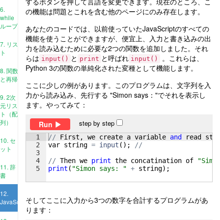
するボタンを押して言語を変更できます。現在のところ、こ
6.
の機能は問題とこれを含む他のページにのみ存在します。
while
ループ
あなたのコードでは、以前使っていたJavaScriptのすべての
機能を使うことができますが、便宜上、入力と書き込みの出
7. リス
力を読み込むために必要な2つの関数を追加しました。それ
ト
らは
と
と呼ばれ
。これらは、
input()
print
input()
Python 3の関数の単純化された変種として機能します。
8. 関数
と再帰
ここに少しの例があります。このプログラムは、文字列を入
力から読み込み、先行する "Simon says："でそれを表示し
9. 2次
ます。やってみて：
元リス
ト（配
列）
step by step
Run
1
//
First
, 
we
create
a
variable
and
read
str
10. セ
2
var
string
=
input
(
)
; 
//
ット
3
4
//
Then
we
print
the
concatination
of
"Simo
11. 辞
5
print
(
"Simon says: "
+
string
)
;
書
12.
そしてここに入力から3つの数字を合計するプログラムがあ
JavaScript
ります：