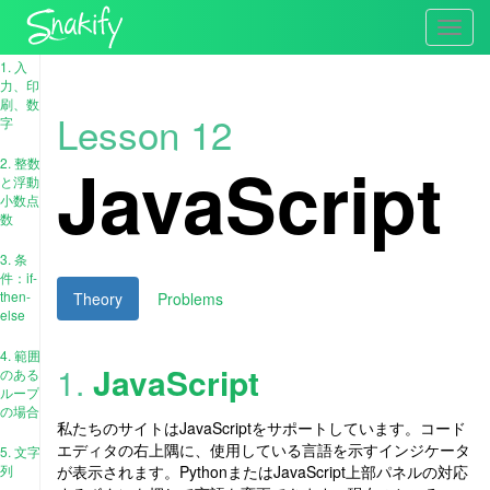
Toggl
navig
1. 入
力、印
刷、数
Lesson 12
字
JavaScript
2. 整数
と浮動
小数点
数
3. 条
件：if-
then-
Theory
Problems
else
4. 範囲
1.
JavaScript
のある
ループ
の場合
私たちのサイトはJavaScriptをサポートしています。コード
エディタの右上隅に、使用している言語を示すインジケータ
5. 文字
列
が表示されます。PythonまたはJavaScript上部パネルの対応