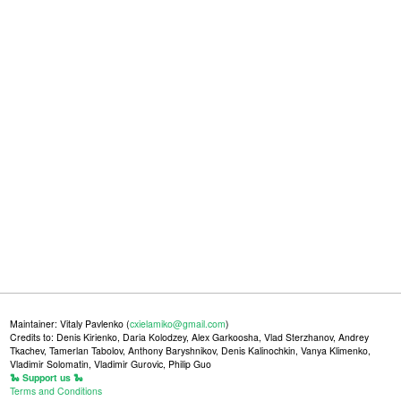
Maintainer: Vitaly Pavlenko (
cxielamiko@gmail.com
)
Credits to: Denis Kirienko, Daria Kolodzey, Alex Garkoosha, Vlad Sterzhanov, Andrey
Tkachev, Tamerlan Tabolov, Anthony Baryshnikov, Denis Kalinochkin, Vanya Klimenko,
Vladimir Solomatin, Vladimir Gurovic, Philip Guo
🐍 Support us 🐍
Terms and Conditions