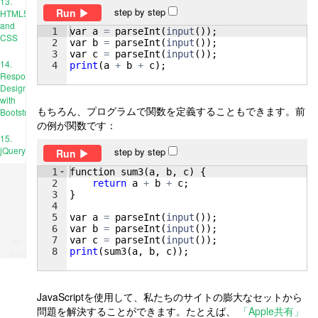
13.
step by step
Run
HTML5
and
1
var
a
=
parseInt
(
input
(
))
;
CSS
2
var
b
=
parseInt
(
input
(
))
;
3
var
c
=
parseInt
(
input
(
))
;
14.
4
print
(
a
+
b
+
c
)
;
Responsive
Design
with
もちろん、プログラムで関数を定義することもできます。前
Bootstrap
の例が関数です：
15.
jQuery
step by step
Run
1
function
sum3
(
a
, 
b
, 
c
)
{
2
return
a
+
b
+
c
;
3
}
4
5
var
a
=
parseInt
(
input
(
))
;
6
var
b
=
parseInt
(
input
(
))
;
7
var
c
=
parseInt
(
input
(
))
;
Ad
8
print
(
sum3
(
a
, 
b
, 
c
))
;
place
JavaScriptを使用して、私たちのサイトの膨大なセットから
問題を解決することができます。たとえば、
「Apple共有」